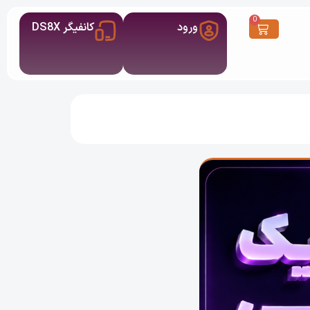
0
ورود
کانفیگر DS8X