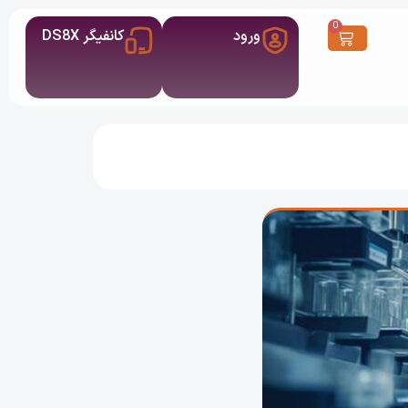
0
ورود
کانفیگر DS8X